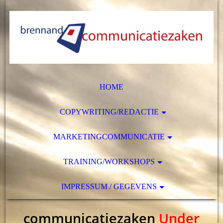
HOME
COPYWRITING/REDACTIE
MARKETINGCOMMUNICATIE
TRAINING/WORKSHOPS
IMPRESSUM / GEGEVENS
communicatiezaken
Under