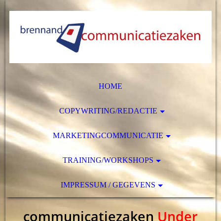
HOME
COPYWRITING/REDACTIE
MARKETINGCOMMUNICATIE
TRAINING/WORKSHOPS
IMPRESSUM / GEGEVENS
communicatiezaken
Under